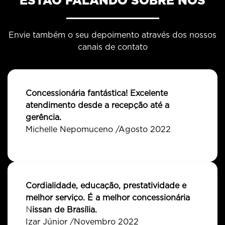
ESTÃO FALANDO SOBRE NÓS
Envie também o seu depoimento através dos nossos
canais de contato
Concessionária fantástica! Excelente
atendimento desde a recepção até a
gerência.
Michelle Nepomuceno /Agosto 2022
Cordialidade, educação, prestatividade e
melhor serviço. É a melhor concessionária
Nissan de Brasília.
templates.template-01.components.carousel.texts.c
templ
Izar Júnior /Novembro 2022