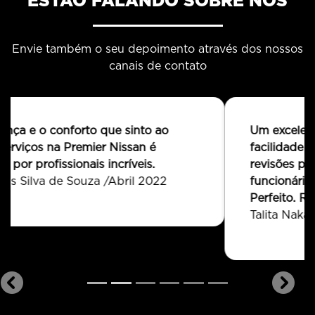
ESTÃO FALANDO SOBRE NÓS
Envie também o seu depoimento através dos nossos
canais de contato
Um excelente atendimento desde a
facilidade e rapidez na marcação das
revisões pelo WhatsApp até a cortesia dos
funcionários que atendem presencialmente.
Perfeito. Recomendo.
Talita Nakazato /Agosto 2022
templates.template-01.components.carousel.texts.cont
templ